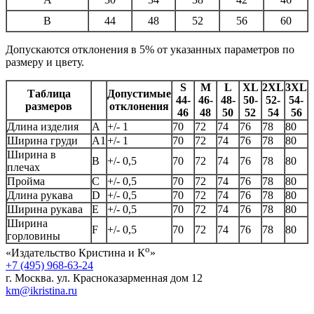
B
44
48
52
56
60
Допускаются отклонения в 5% от указанных параметров по
размеру и цвету.
S
M
L
XL
2XL
3XL
Таблица
Допустимые
44-
46-
48-
50-
52-
54-
размеров
отклонения
46
48
50
52
54
56
Длина изделия
А
+/- 1
70
72
74
76
78
80
Ширина груди
А1
+/- 1
70
72
74
76
78
80
Ширина в
B
+/- 0,5
70
72
74
76
78
80
плечах
Пройма
C
+/- 0,5
70
72
74
76
78
80
Длина рукава
D
+/- 0,5
70
72
74
76
78
80
Ширина рукава
E
+/- 0,5
70
72
74
76
78
80
Ширина
F
+/- 0,5
70
72
74
76
78
80
горловины
о
«Издательство Кристина и К
»
+7 (495) 968-63-24
г. Москва. ул. Красноказарменная дом 12
km@ikristina.ru