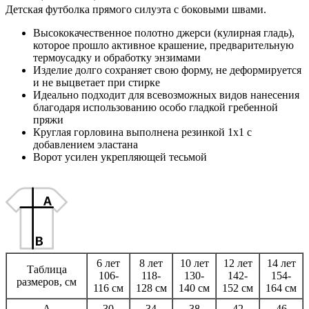
Детская футболка прямого силуэта с боковыми швами.
Высококачественное полотно джерси (кулирная гладь),
которое прошло активное крашение, предварительную
термоусадку и обработку энзимами
Изделие долго сохраняет свою форму, не деформируется
и не выцветает при стирке
Идеально подходит для всевозможных видов нанесения
благодаря использованию особо гладкой гребенной
пряжи
Круглая горловина выполнена резинкой 1x1 с
добавлением эластана
Ворот усилен укрепляющей тесьмой
6 лет
8 лет
10 лет
12 лет
14 лет
Таблица
106-
118-
130-
142-
154-
размеров, см
116 см
128 см
140 см
152 см
164 см
A
30
34
38
42
46