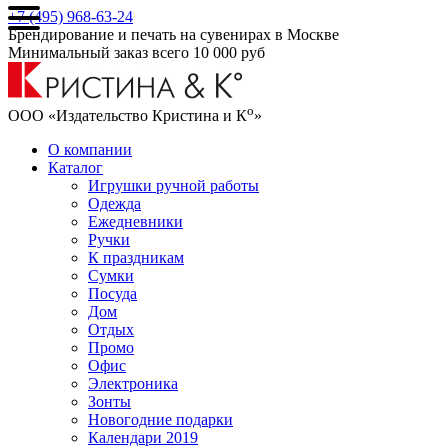
+7 (495) 968-63-24
Брендирование и печать на сувенирах в Москве
Минимальный заказ всего 10 000 руб
о
ООО «Издательство Кристина и К
»
О компании
Каталог
Игрушки ручной работы
Одежда
Ежедневники
Ручки
К праздникам
Сумки
Посуда
Дом
Отдых
Промо
Офис
Электроника
Зонты
Новогодние подарки
Календари 2019