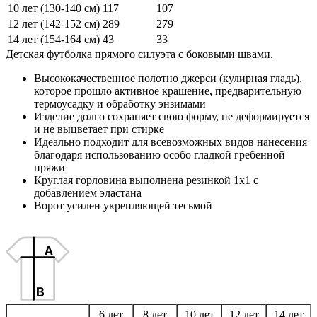
10 лет (130-140 см)
117
107
12 лет (142-152 см)
289
279
14 лет (154-164 см)
43
33
Детская футболка прямого силуэта с боковыми швами.
Высококачественное полотно джерси (кулирная гладь),
которое прошло активное крашение, предварительную
термоусадку и обработку энзимами
Изделие долго сохраняет свою форму, не деформируется
и не выцветает при стирке
Идеально подходит для всевозможных видов нанесения
благодаря использованию особо гладкой гребенной
пряжи
Круглая горловина выполнена резинкой 1x1 с
добавлением эластана
Ворот усилен укрепляющей тесьмой
6 лет
8 лет
10 лет
12 лет
14 лет