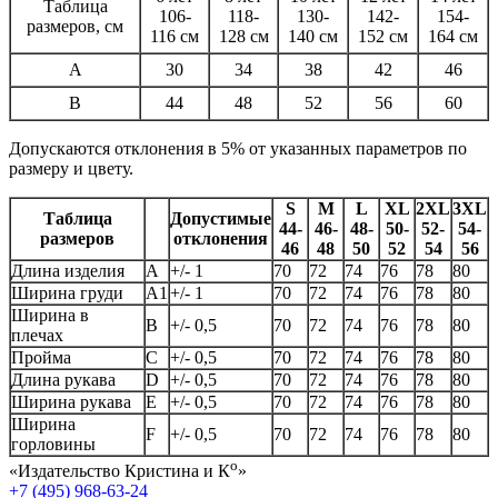
Таблица
106-
118-
130-
142-
154-
размеров, см
116 см
128 см
140 см
152 см
164 см
A
30
34
38
42
46
B
44
48
52
56
60
Допускаются отклонения в 5% от указанных параметров по
размеру и цвету.
S
M
L
XL
2XL
3XL
Таблица
Допустимые
44-
46-
48-
50-
52-
54-
размеров
отклонения
46
48
50
52
54
56
Длина изделия
А
+/- 1
70
72
74
76
78
80
Ширина груди
А1
+/- 1
70
72
74
76
78
80
Ширина в
B
+/- 0,5
70
72
74
76
78
80
плечах
Пройма
C
+/- 0,5
70
72
74
76
78
80
Длина рукава
D
+/- 0,5
70
72
74
76
78
80
Ширина рукава
E
+/- 0,5
70
72
74
76
78
80
Ширина
F
+/- 0,5
70
72
74
76
78
80
горловины
о
«Издательство Кристина и К
»
+7 (495) 968-63-24