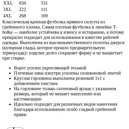
XXL
650
531
3XL
222
111
4XL
268
169
Классическая кроеная футболка прямого силуэта из
гребенного хлопка. Самая плотная футболка в линейке T-
bolka — наиболее устойчива к износу и истиранию, а потому
прекрасно подходит для использования в качестве рабочей
одежды. Выполнена из высококачественного полотна джерси
(кулирная гладь), которое прошло предварительную
термоусадку: изделие долго сохраняет форму и не выцветает
при стирке.
Ворот усилен укрепляющей тесьмой
Плечевые швы изнутри усилены силиконовой лентой
Круглая горловина выполнена резинкой 1x1 с
добавлением эластана
На горловине только сатиновый ярлык с указанием
размера, который не мешает нанесению или
кастомизации
Идеально подходит для различных видов нанесения
благодаря использованию особо гладкой гребенной
пряжи