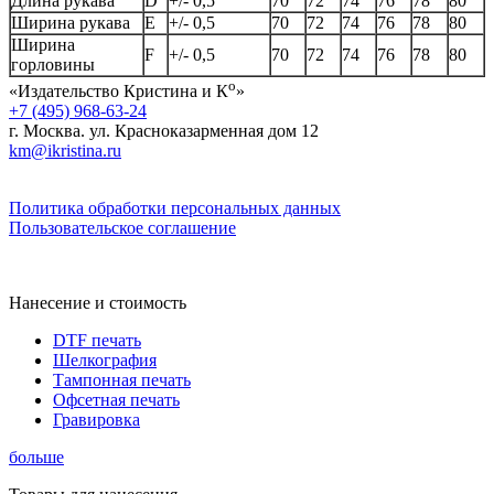
Длина рукава
D
+/- 0,5
70
72
74
76
78
80
Ширина рукава
E
+/- 0,5
70
72
74
76
78
80
Ширина
F
+/- 0,5
70
72
74
76
78
80
горловины
о
«Издательство Кристина и К
»
+7 (495) 968-63-24
г. Москва. ул. Красноказарменная дом 12
km@ikristina.ru
Политика обработки персональных данных
Пользовательское соглашение
Нанесение и стоимость
DTF печать
Шелкография
Тампонная печать
Офсетная печать
Гравировка
больше