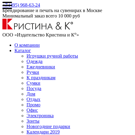
+7 (495) 968-63-24
Брендирование и печать на сувенирах в Москве
Минимальный заказ всего 10 000 руб
о
ООО «Издательство Кристина и К
»
О компании
Каталог
Игрушки ручной работы
Одежда
Ежедневники
Ручки
К праздникам
Сумки
Посуда
Дом
Отдых
Промо
Офис
Электроника
Зонты
Новогодние подарки
Календари 2019