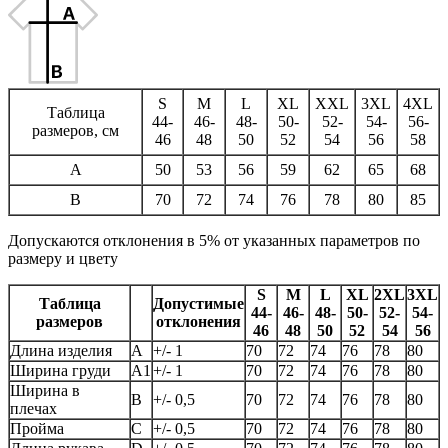
S
M
L
XL
XXL
3XL
4XL
Таблица
44-
46-
48-
50-
52-
54-
56-
размеров, см
46
48
50
52
54
56
58
A
50
53
56
59
62
65
68
B
70
72
74
76
78
80
85
Допускаются отклонения в 5% от указанных параметров по
размеру и цвету
S
M
L
XL
2XL
3XL
Таблица
Допустимые
44-
46-
48-
50-
52-
54-
размеров
отклонения
46
48
50
52
54
56
Длина изделия
А
+/- 1
70
72
74
76
78
80
Ширина груди
А1
+/- 1
70
72
74
76
78
80
Ширина в
B
+/- 0,5
70
72
74
76
78
80
плечах
Пройма
C
+/- 0,5
70
72
74
76
78
80