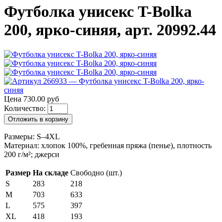
Футболка унисекс T-Bolka
200, ярко-синяя, арт. 20992.44
Цена 730.00 руб
Количество:
Отложить в корзину
Размеры: S–4XL
Материал: хлопок 100%, гребенная пряжа (пенье), плотность
200 г/м²; джерси
Размер
На складе
Свободно (шт.)
S
283
218
M
703
633
L
575
397
XL
418
193