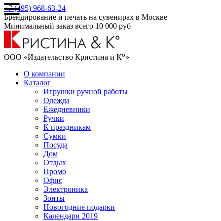
+7 (495) 968-63-24
Брендирование и печать на сувенирах в Москве
Минимальный заказ всего 10 000 руб
о
ООО «Издательство Кристина и К
»
О компании
Каталог
Игрушки ручной работы
Одежда
Ежедневники
Ручки
К праздникам
Сумки
Посуда
Дом
Отдых
Промо
Офис
Электроника
Зонты
Новогодние подарки
Календари 2019