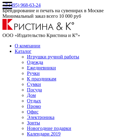
+7 (495) 968-63-24
Брендирование и печать на сувенирах в Москве
Минимальный заказ всего 10 000 руб
о
ООО «Издательство Кристина и К
»
О компании
Каталог
Игрушки ручной работы
Одежда
Ежедневники
Ручки
К праздникам
Сумки
Посуда
Дом
Отдых
Промо
Офис
Электроника
Зонты
Новогодние подарки
Календари 2019