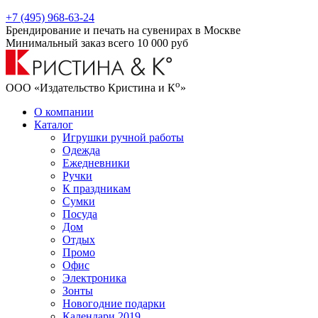
+7 (495) 968-63-24
Брендирование и печать на сувенирах в Москве
Минимальный заказ всего 10 000 руб
о
ООО «Издательство Кристина и К
»
О компании
Каталог
Игрушки ручной работы
Одежда
Ежедневники
Ручки
К праздникам
Сумки
Посуда
Дом
Отдых
Промо
Офис
Электроника
Зонты
Новогодние подарки
Календари 2019