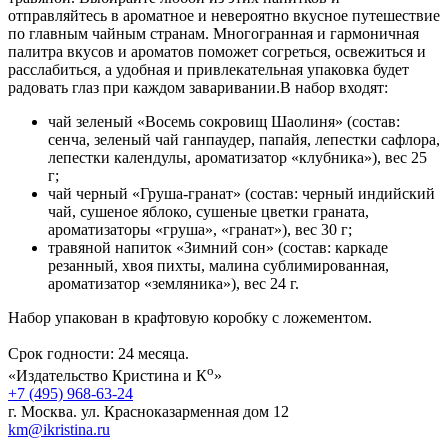
отправляйтесь в ароматное и невероятно вкусное путешествие
по главным чайным странам. Многогранная и гармоничная
палитра вкусов и ароматов поможет согреться, освежиться и
расслабиться, а удобная и привлекательная упаковка будет
радовать глаз при каждом заваривании.В набор входят:
чай зеленый «Восемь сокровищ Шаолиня» (состав:
сенча, зеленый чай ганпаудер, папайя, лепестки сафлора,
лепестки календулы, ароматизатор «клубника»), вес 25
г;
чай черный «Груша-гранат» (состав: черный индийский
чай, сушеное яблоко, сушеные цветки граната,
ароматизаторы «груша», «гранат»), вес 30 г;
травяной напиток «Зимний сон» (состав: каркаде
резанный, хвоя пихты, малина сублимированная,
ароматизатор «земляника»), вес 24 г.
Набор упакован в крафтовую коробку с ложементом.
Срок годности: 24 месяца.
о
«Издательство Кристина и К
»
+7 (495) 968-63-24
г. Москва. ул. Красноказарменная дом 12
km@ikristina.ru