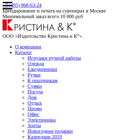
+7 (495) 968-63-24
Брендирование и печать на сувенирах в Москве
Минимальный заказ всего 10 000 руб
о
ООО «Издательство Кристина и К
»
О компании
Каталог
Игрушки ручной работы
Одежда
Ежедневники
Ручки
К праздникам
Сумки
Посуда
Дом
Отдых
Промо
Офис
Электроника
Зонты
Новогодние подарки
Календари 2019