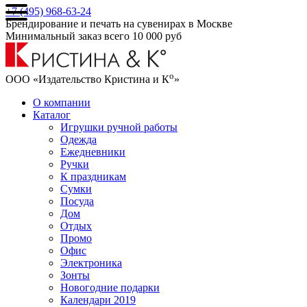
+7 (495) 968-63-24
Брендирование и печать на сувенирах в Москве
Минимальный заказ всего 10 000 руб
о
ООО «Издательство Кристина и К
»
О компании
Каталог
Игрушки ручной работы
Одежда
Ежедневники
Ручки
К праздникам
Сумки
Посуда
Дом
Отдых
Промо
Офис
Электроника
Зонты
Новогодние подарки
Календари 2019