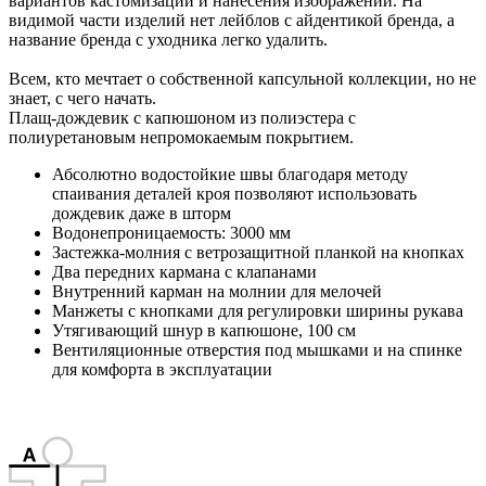
вариантов кастомизации и нанесения изображений. На
видимой части изделий нет лейблов с айдентикой бренда, а
название бренда с уходника легко удалить.
Всем, кто мечтает о собственной капсульной коллекции, но не
знает, с чего начать.
Плащ-дождевик с капюшоном из полиэстера с
полиуретановым непромокаемым покрытием.
Абсолютно водостойкие швы благодаря методу
спаивания деталей кроя позволяют использовать
дождевик даже в шторм
Водонепроницаемость: 3000 мм
Застежка-молния с ветрозащитной планкой на кнопках
Два передних кармана с клапанами
Внутренний карман на молнии для мелочей
Манжеты с кнопками для регулировки ширины рукава
Утягивающий шнур в капюшоне, 100 см
Вентиляционные отверстия под мышками и на спинке
для комфорта в эксплуатации