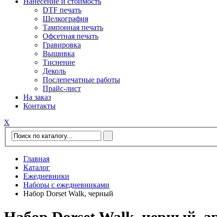
Нанесение и стоимость
DTF печать
Шелкография
Тампонная печать
Офсетная печать
Гравировка
Вышивка
Тиснение
Деколь
Послепечатные работы
Прайс-лист
На заказ
Контакты
Х
Главная
Каталог
Ежедневники
Наборы с ежедневниками
Набор Dorset Walk, черный