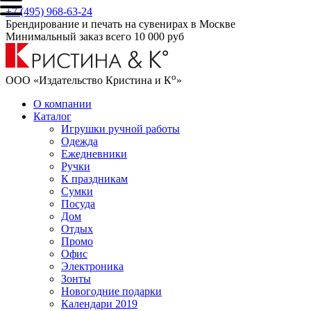
+7 (495) 968-63-24
Брендирование и печать на сувенирах в Москве
Минимальный заказ всего 10 000 руб
о
ООО «Издательство Кристина и К
»
О компании
Каталог
Игрушки ручной работы
Одежда
Ежедневники
Ручки
К праздникам
Сумки
Посуда
Дом
Отдых
Промо
Офис
Электроника
Зонты
Новогодние подарки
Календари 2019