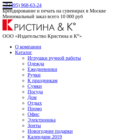
+7 (495) 968-63-24
Брендирование и печать на сувенирах в Москве
Минимальный заказ всего 10 000 руб
о
ООО «Издательство Кристина и К
»
О компании
Каталог
Игрушки ручной работы
Одежда
Ежедневники
Ручки
К праздникам
Сумки
Посуда
Дом
Отдых
Промо
Офис
Электроника
Зонты
Новогодние подарки
Календари 2019