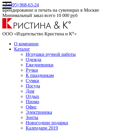
+7 (495) 968-63-24
Брендирование и печать на сувенирах в Москве
Минимальный заказ всего 10 000 руб
о
ООО «Издательство Кристина и К
»
О компании
Каталог
Игрушки ручной работы
Одежда
Ежедневники
Ручки
К праздникам
Сумки
Посуда
Дом
Отдых
Промо
Офис
Электроника
Зонты
Новогодние подарки
Календари 2019