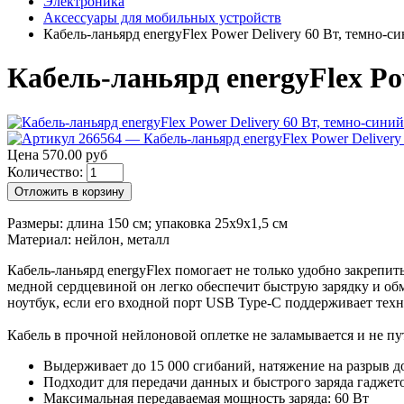
Электроника
Аксессуары для мобильных устройств
Кабель-ланьярд energyFlex Power Delivery 60 Вт, темно-с
Кабель-ланьярд energyFlex Pow
Цена 570.00 руб
Количество:
Отложить в корзину
Размеры: длина 150 см; упаковка 25х9х1,5 см
Материал: нейлон, металл
Кабель-ланьярд energyFlex помогает не только удобно закрепит
медной сердцевиной он легко обеспечит быструю зарядку и обм
ноутбук, если его входной порт USB Type-C поддерживает техн
Кабель в прочной нейлоновой оплетке не заламывается и не пу
Выдерживает до 15 000 сгибаний, натяжение на разрыв д
Подходит для передачи данных и быстрого заряда гаджето
Максимальная передаваемая мощность заряда: 60 Вт